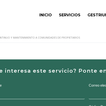
INICIO
SERVICIOS
GESTRIU
NTINUO Y MANTENIMIENTO A COMUNIDADES DE PROPIETARIOS
e interesa este servicio? Ponte 
SORAMIENTO
e
Correo ele
TINUO
TENIMIENTO