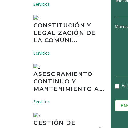
A
Teléfo
Servicios
COM
DE
PRO
CONSTITUCIÓN Y
Mensa
LEGALIZACIÓN DE
LA COMUNI...
Servicios
ASESORAMIENTO
CONTINUO Y
He 
MANTENIMIENTO A...
Servicios
EN
GESTIÓN DE